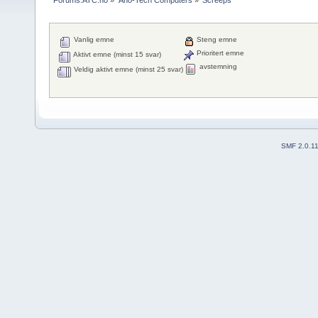
Vanlig emne
Steng emne
Prioritert emne
Aktivt emne (minst 15 svar)
avstemning
Veldig aktivt emne (minst 25 svar)
SMF 2.0.1