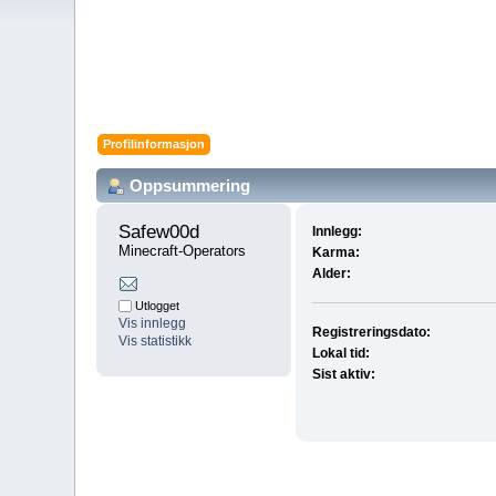
Profilinformasjon
Oppsummering
Safew00d 
Innlegg:
Minecraft-Operators
Karma:
Alder:
Utlogget
Vis innlegg
Registreringsdato:
Vis statistikk
Lokal tid:
Sist aktiv: