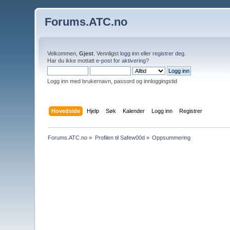
Forums.ATC.no
Velkommen,
Gjest
. Vennligst
logg inn
eller
registrer deg
.
Har du ikke mottatt
e-post for aktivering
?
Logg inn med brukernavn, passord og innloggingstid
Hovedside
Hjelp
Søk
Kalender
Logg inn
Registrer
Forums.ATC.no
»
Profilen til Safew00d
»
Oppsummering