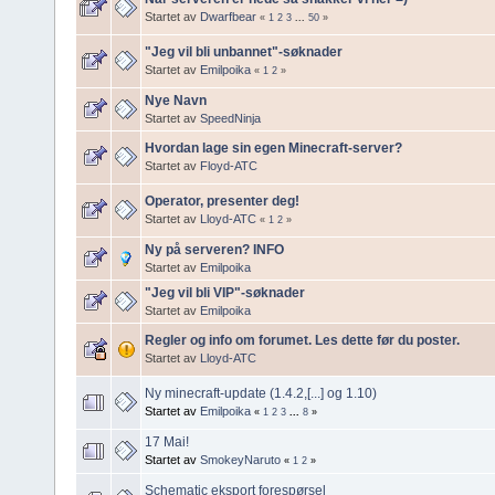
Startet av
Dwarfbear
«
1
2
3
...
50
»
"Jeg vil bli unbannet"-søknader
Startet av
Emilpoika
«
1
2
»
Nye Navn
Startet av
SpeedNinja
Hvordan lage sin egen Minecraft-server?
Startet av
Floyd-ATC
Operator, presenter deg!
Startet av
Lloyd-ATC
«
1
2
»
Ny på serveren? INFO
Startet av
Emilpoika
"Jeg vil bli VIP"-søknader
Startet av
Emilpoika
Regler og info om forumet. Les dette før du poster.
Startet av
Lloyd-ATC
Ny minecraft-update (1.4.2,[...] og 1.10)
Startet av
Emilpoika
«
1
2
3
...
8
»
17 Mai!
Startet av
SmokeyNaruto
«
1
2
»
Schematic eksport forespørsel