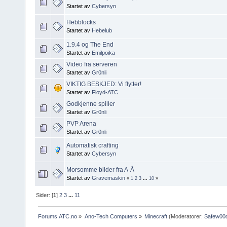
Startet av
Cybersyn
Hebblocks
Startet av
Hebelub
1.9.4 og The End
Startet av
Emilpoika
Video fra serveren
Startet av
Gr0nli
VIKTIG BESKJED: Vi flytter!
Startet av
Floyd-ATC
Godkjenne spiller
Startet av
Gr0nli
PVP Arena
Startet av
Gr0nli
Automatisk crafting
Startet av
Cybersyn
Morsomme bilder fra A-Å
Startet av
Gravemaskin
«
1
2
3
...
10
»
Sider: [
1
]
2
3
...
11
Forums.ATC.no
»
Ano-Tech Computers
»
Minecraft
(Moderatorer:
Safew00