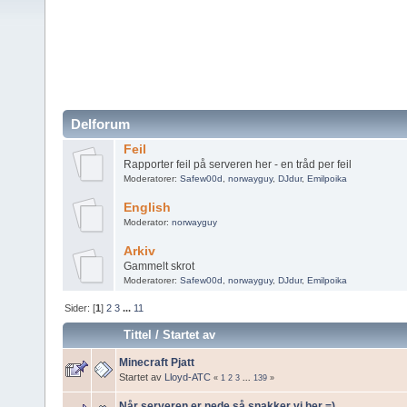
Delforum
Feil
Rapporter feil på serveren her - en tråd per feil
Moderatorer:
Safew00d
,
norwayguy
,
DJdur
,
Emilpoika
English
Moderator:
norwayguy
Arkiv
Gammelt skrot
Moderatorer:
Safew00d
,
norwayguy
,
DJdur
,
Emilpoika
Sider: [
1
]
2
3
...
11
Tittel
/
Startet av
Minecraft Pjatt
Startet av
Lloyd-ATC
«
1
2
3
...
139
»
Når serveren er nede så snakker vi her =)