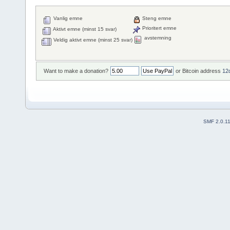
Vanlig emne
Steng emne
Prioritert emne
Aktivt emne (minst 15 svar)
avstemning
Veldig aktivt emne (minst 25 svar)
Want to make a donation?
or Bitcoin address
12
SMF 2.0.1