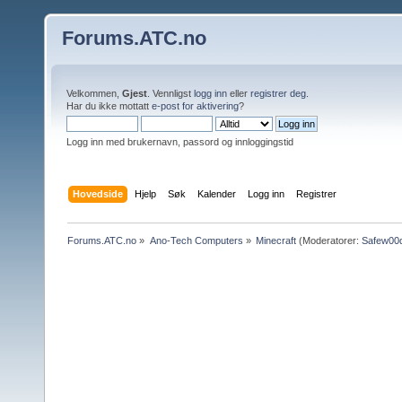
Forums.ATC.no
Velkommen,
Gjest
. Vennligst
logg inn
eller
registrer deg
.
Har du ikke mottatt
e-post for aktivering
?
Logg inn med brukernavn, passord og innloggingstid
Hovedside
Hjelp
Søk
Kalender
Logg inn
Registrer
Forums.ATC.no
»
Ano-Tech Computers
»
Minecraft
(Moderatorer:
Safew00