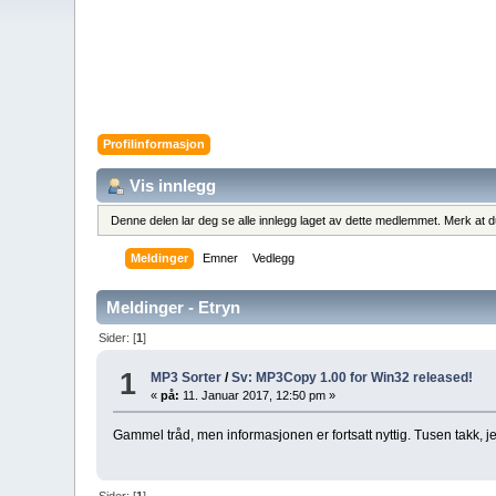
Profilinformasjon
Vis innlegg
Denne delen lar deg se alle innlegg laget av dette medlemmet. Merk at du 
Meldinger
Emner
Vedlegg
Meldinger - Etryn
Sider: [
1
]
1
MP3 Sorter
/
Sv: MP3Copy 1.00 for Win32 released!
«
på:
11. Januar 2017, 12:50 pm »
Gammel tråd, men informasjonen er fortsatt nyttig. Tusen takk, je
Sider: [
1
]