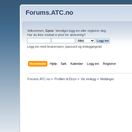
Forums.ATC.no
Velkommen,
Gjest
. Vennligst
logg inn
eller
registrer deg
.
Har du ikke mottatt
e-post for aktivering
?
Logg inn med brukernavn, passord og innloggingstid
Hovedside
Hjelp
Søk
Kalender
Logg inn
Registrer
Forums.ATC.no
»
Profilen til Etryn
»
Vis innlegg
»
Meldinger