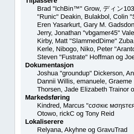
Tilpassere
Brad "IchBin™" Grow, ディン1031,
"Runic" Deakin, Bulakbol, Colin 
Eren Yasarkurt, Gary M. Gadsdon
Jerry, Jonathan "vbgamer45" Vale
Kirby, Matt "SlammedDime" Zuba
Kerle, Nibogo, Niko, Peter "Arant
Steven "Fustrate" Hoffman og Jo
Dokumentasjon
Joshua "groundup" Dickerson, Ang
Dannii Willis, emanuele, Graeme
Thorsen, Jade Elizabeth Trainor
Markedsføring
Kindred, Marcus "cσσкιє мσηѕтєя"
Otowo, rickC og Tony Reid
Lokaliserere
Relyana, Akyhne og GravuTrad