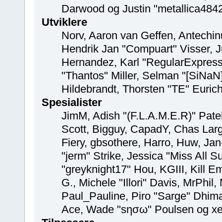
Darwood og Justin "metallica484
Utviklere
Norv, Aaron van Geffen, Antechinu
Hendrik Jan "Compuart" Visser, 
Hernandez, Karl "RegularExpress
"Thantos" Miller, Selman "[SiNaN]
Hildebrandt, Thorsten "TE" Euric
Spesialister
JimM, Adish "(F.L.A.M.E.R)" Patel
Scott, Bigguy, CapadY, Chas Lar
Fiery, gbsothere, Harro, Huw, Ja
"jerm" Strike, Jessica "Miss All
"greyknight17" Hou, KGIII, Kill E
G., Michele "Illori" Davis, MrPhil,
Paul_Pauline, Piro "Sarge" Dhima
Ace, Wade "sησω" Poulsen og x