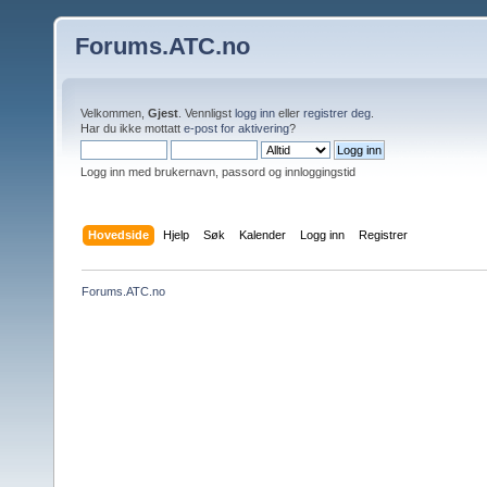
Forums.ATC.no
Velkommen,
Gjest
. Vennligst
logg inn
eller
registrer deg
.
Har du ikke mottatt
e-post for aktivering
?
Logg inn med brukernavn, passord og innloggingstid
Hovedside
Hjelp
Søk
Kalender
Logg inn
Registrer
Forums.ATC.no