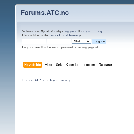
Forums.ATC.no
Velkommen,
Gjest
. Vennligst
logg inn
eller
registrer deg
.
Har du ikke mottatt
e-post for aktivering
?
Logg inn med brukernavn, passord og innloggingstid
Hovedside
Hjelp
Søk
Kalender
Logg inn
Registrer
Forums.ATC.no
»
Nyeste innlegg