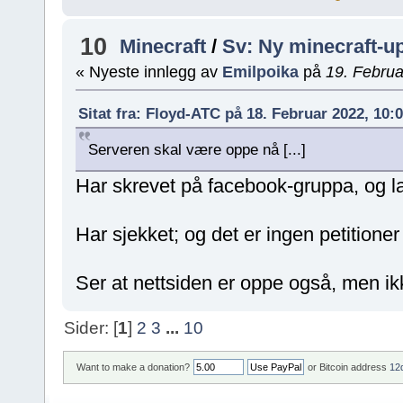
10
Minecraft
/
Sv: Ny minecraft-upd
« Nyeste innlegg av
Emilpoika
på
19. Februa
Sitat fra: Floyd-ATC på 18. Februar 2022, 10:
Serveren skal være oppe nå [...]
Har skrevet på facebook-gruppa, og l
Har sjekket; og det er ingen petitioner
Ser at nettsiden er oppe også, men ik
Sider: [
1
]
2
3
...
10
Want to make a donation?
or Bitcoin address
12