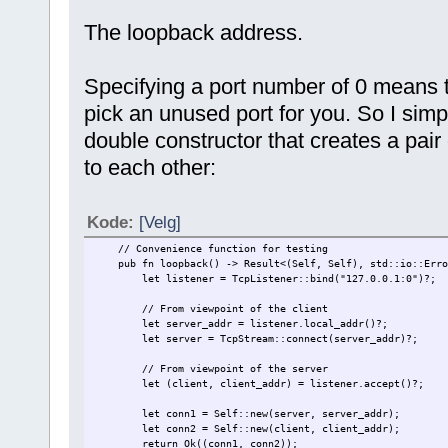
The loopback address.
Specifying a port number of 0 means 
pick an unused port for you. So I sim
double constructor that creates a pair
to each other:
Kode:
[Velg]
// Convenience function for testing
pub fn loopback() -> Result<(Self, Self), std::io::Erro
let listener = TcpListener::bind("127.0.0.1:0")?;
// From viewpoint of the client
let server_addr = listener.local_addr()?;
let server = TcpStream::connect(server_addr)?;
// From viewpoint of the server
let (client, client_addr) = listener.accept()?;
let conn1 = Self::new(server, server_addr);
let conn2 = Self::new(client, client_addr);
return Ok((conn1, conn2));