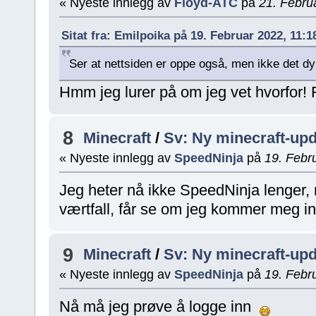
« Nyeste innlegg av
Floyd-ATC
på
21. Febru
Sitat fra: Emilpoika på 19. Februar 2022, 11:
Ser at nettsiden er oppe også, men ikke det d
Hmm jeg lurer på om jeg vet hvorfor!
8
Minecraft
/
Sv: Ny minecraft-updat
« Nyeste innlegg av
SpeedNinja
på
19. Febr
Jeg heter nå ikke SpeedNinja lenger, 
værtfall, får se om jeg kommer meg 
9
Minecraft
/
Sv: Ny minecraft-updat
« Nyeste innlegg av
SpeedNinja
på
19. Febr
Nå må jeg prøve å logge inn