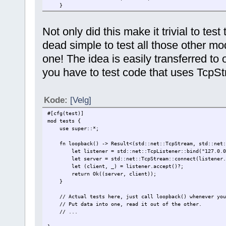
}
Not only did this make it trivial to test
dead simple to test all those other m
one! The idea is easily transferred to
you have to test code that uses TcpSt
Kode:
[Velg]
#[cfg(test)]
mod tests {
use super::*;
fn loopback() -> Result<(std::net::TcpStream, std::net::
let listener = std::net::TcpListener::bind("127.0.0
let server = std::net::TcpStream::connect(listener.lo
let (client, _) = listener.accept()?;
return Ok((server, client));
}
// Actual tests here, just call loopback() whenever you 
// Put data into one, read it out of the other.
// ...