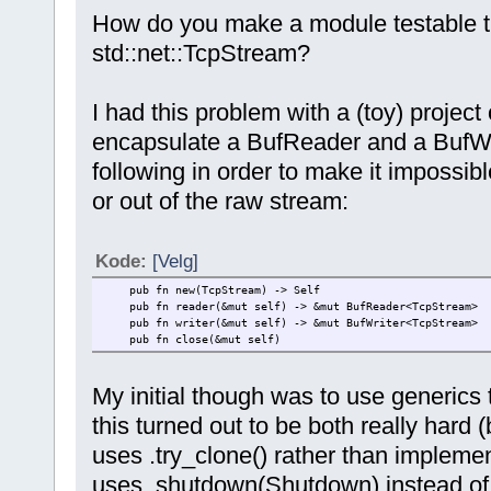
How do you make a module testable th
std::net::TcpStream?
I had this problem with a (toy) project
encapsulate a BufReader and a BufWri
following in order to make it impossibl
or out of the raw stream:
Kode:
[Velg]
pub fn new(TcpStream) -> Self
pub fn reader(&mut self) -> &mut BufReader<TcpStream>
pub fn writer(&mut self) -> &mut BufWriter<TcpStream>
pub fn close(&mut self)
My initial though was to use generics 
this turned out to be both really hard
uses .try_clone() rather than implement
uses .shutdown(Shutdown) instead of 