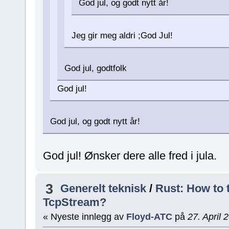
God jul, og godt nytt år!
Jeg gir meg aldri ;God Jul!
God jul, godtfolk
God jul!
God jul, og godt nytt år!
God jul! Ønsker dere alle fred i jula.
3
Generelt teknisk
/
Rust: How to 
TcpStream?
« Nyeste innlegg av
Floyd-ATC
på
27. April 