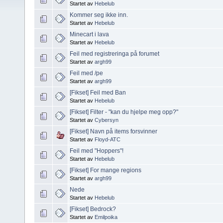
Startet av
Hebelub
Kommer seg ikke inn.
Startet av
Hebelub
Minecart i lava
Startet av
Hebelub
Feil med registreringa på forumet
Startet av
argh99
Feil med /pe
Startet av
argh99
[Fikset] Feil med Ban
Startet av
Hebelub
[Fikset] Filter - "kan du hjelpe meg opp?"
Startet av
Cybersyn
[Fikset] Navn på items forsvinner
Startet av
Floyd-ATC
Feil med "Hoppers"!
Startet av
Hebelub
[Fikset] For mange regions
Startet av
argh99
Nede
Startet av
Hebelub
[Fikset] Bedrock?
Startet av
Emilpoika