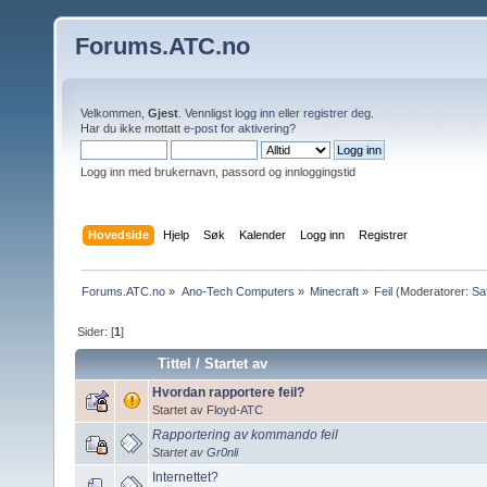
Forums.ATC.no
Velkommen,
Gjest
. Vennligst
logg inn
eller
registrer deg
.
Har du ikke mottatt
e-post for aktivering
?
Logg inn med brukernavn, passord og innloggingstid
Hovedside
Hjelp
Søk
Kalender
Logg inn
Registrer
Forums.ATC.no
»
Ano-Tech Computers
»
Minecraft
»
Feil
(Moderatorer:
Sa
Sider: [
1
]
Tittel
/
Startet av
Hvordan rapportere feil?
Startet av
Floyd-ATC
Rapportering av kommando feil
Startet av
Gr0nli
Internettet?