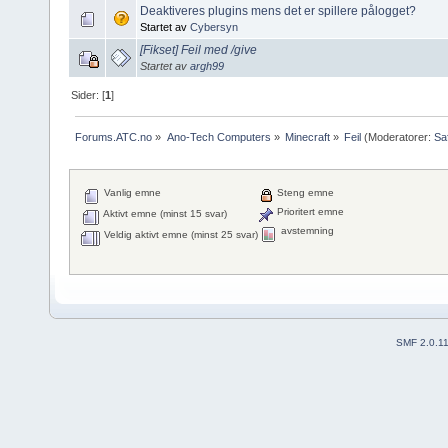
Deaktiveres plugins mens det er spillere pålogget?
Startet av
Cybersyn
[Fikset] Feil med /give
Startet av
argh99
Sider: [
1
]
Forums.ATC.no
»
Ano-Tech Computers
»
Minecraft
»
Feil
(Moderatorer:
Sa
Vanlig emne
Steng emne
Prioritert emne
Aktivt emne (minst 15 svar)
avstemning
Veldig aktivt emne (minst 25 svar)
SMF 2.0.1