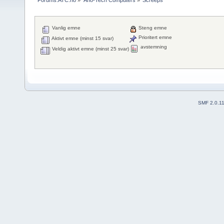
Vanlig emne
Steng emne
Prioritert emne
Aktivt emne (minst 15 svar)
avstemning
Veldig aktivt emne (minst 25 svar)
SMF 2.0.1