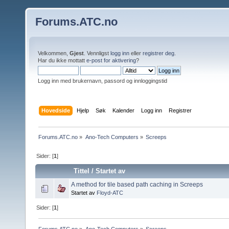
Forums.ATC.no
Velkommen,
Gjest
. Vennligst
logg inn
eller
registrer deg
.
Har du ikke mottatt
e-post for aktivering
?
Logg inn med brukernavn, passord og innloggingstid
Hovedside
Hjelp
Søk
Kalender
Logg inn
Registrer
Forums.ATC.no
»
Ano-Tech Computers
»
Screeps
Sider: [
1
]
Tittel
/
Startet av
A method for tile based path caching in Screeps
Startet av
Floyd-ATC
Sider: [
1
]
Forums.ATC.no
»
Ano-Tech Computers
»
Screeps