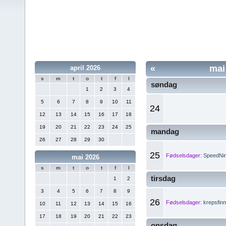
«
mai
april 2026
s
m
t
o
t
f
l
søndag
1
2
3
4
5
6
7
8
9
10
11
24
12
13
14
15
16
17
18
19
20
21
22
23
24
25
mandag
26
27
28
29
30
25
Fødselsdager:
SpeedNin
mai 2026
s
m
t
o
t
f
l
tirsdag
1
2
3
4
5
6
7
8
9
26
Fødselsdager:
krepsfinn
10
11
12
13
14
15
16
17
18
19
20
21
22
23
onsdag