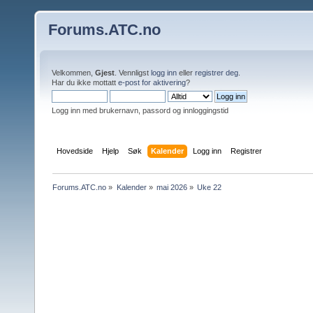
Forums.ATC.no
Velkommen,
Gjest
. Vennligst
logg inn
eller
registrer deg
.
Har du ikke mottatt
e-post for aktivering
?
Logg inn med brukernavn, passord og innloggingstid
Hovedside
Hjelp
Søk
Kalender
Logg inn
Registrer
Forums.ATC.no
»
Kalender
»
mai 2026
»
Uke 22