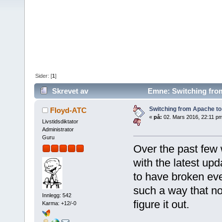
Sider: [
1
]
Skrevet av
Emne: Switching from
Switching from Apache to
Floyd-ATC
«
på:
02. Mars 2016, 22:11 p
Livstidsdiktator
Administrator
Guru
Over the past few 
with the latest u
to have broken eve
such a way that n
Innlegg: 542
figure it out.
Karma: +12/-0