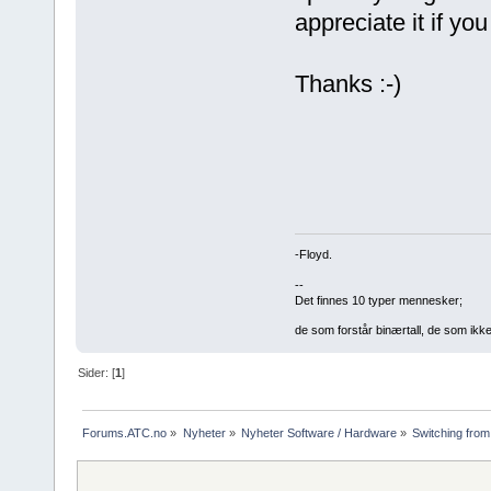
appreciate it if yo
Thanks :-)
-Floyd.
--
Det finnes 10 typer mennesker;
de som forstår binærtall, de som ikk
Sider: [
1
]
Forums.ATC.no
»
Nyheter
»
Nyheter Software / Hardware
»
Switching from