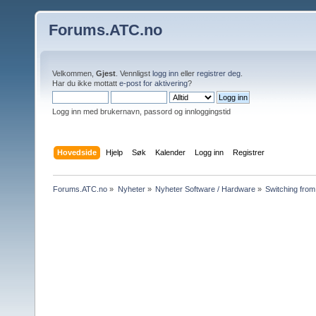
Forums.ATC.no
Velkommen,
Gjest
. Vennligst
logg inn
eller
registrer deg
.
Har du ikke mottatt
e-post for aktivering
?
Logg inn med brukernavn, passord og innloggingstid
Hovedside
Hjelp
Søk
Kalender
Logg inn
Registrer
Forums.ATC.no
»
Nyheter
»
Nyheter Software / Hardware
»
Switching from