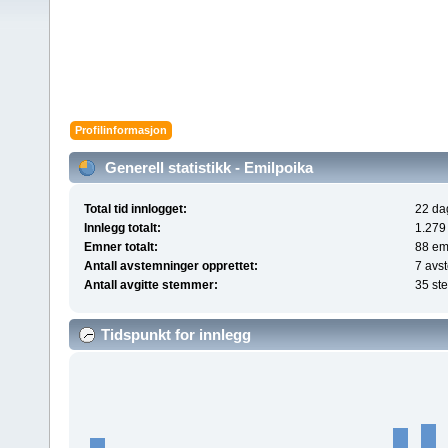
Profilinformasjon
Generell statistikk - Emilpoika
Total tid innlogget:
22 dag
Innlegg totalt:
1.279
Emner totalt:
88 em
Antall avstemninger opprettet:
7 avs
Antall avgitte stemmer:
35 st
Tidspunkt for innlegg