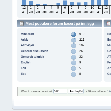
12
1
2
3
4
5
6
7
8
9
10
11
12
am
am
am
am
am
am
am
am
am
am
am
am
pm
Mest populære forum basert på innlegg
Minecraft
919
E
Arkiv
211
En
ATC-Pjatt
107
Mi
General discussion
26
Ge
Generelt teknisk
22
AT
English
9
Fe
Feil
5
Ar
Eco
5
Ge
Want to make a donation?
or Bitcoin address
12