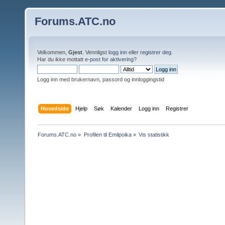
Forums.ATC.no
Velkommen,
Gjest
. Vennligst
logg inn
eller
registrer deg
.
Har du ikke mottatt
e-post for aktivering
?
Logg inn med brukernavn, passord og innloggingstid
Hovedside
Hjelp
Søk
Kalender
Logg inn
Registrer
Forums.ATC.no
»
Profilen til Emilpoika
»
Vis statistikk