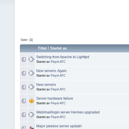
Sider: [
1
]
Tittel
/
Startet av
Switching from Apache to Lighttpd
Startet av
Floyd-ATC
New servers. Again.
Startet av
Floyd-ATC
New servers
Startet av
Floyd-ATC
Server hardware failure
Startet av
Floyd-ATC
Web/mail/login server Hermes upgraded
Startet av
Floyd-ATC
Major jukebox server update!