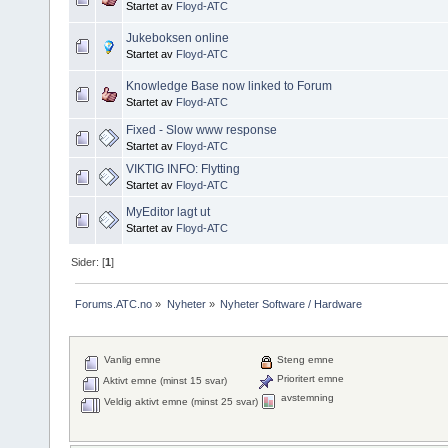
Startet av
Floyd-ATC
Jukeboksen online
Startet av
Floyd-ATC
Knowledge Base now linked to Forum
Startet av
Floyd-ATC
Fixed - Slow www response
Startet av
Floyd-ATC
VIKTIG INFO: Flytting
Startet av
Floyd-ATC
MyEditor lagt ut
Startet av
Floyd-ATC
Sider: [
1
]
Forums.ATC.no
»
Nyheter
»
Nyheter Software / Hardware
Vanlig emne
Steng emne
Prioritert emne
Aktivt emne (minst 15 svar)
avstemning
Veldig aktivt emne (minst 25 svar)