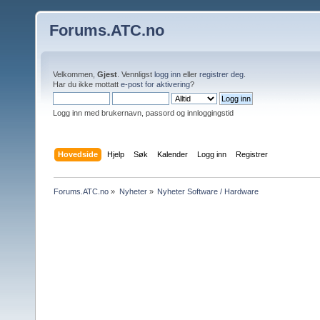
Forums.ATC.no
Velkommen,
Gjest
. Vennligst
logg inn
eller
registrer deg
.
Har du ikke mottatt
e-post for aktivering
?
Logg inn med brukernavn, passord og innloggingstid
Hovedside
Hjelp
Søk
Kalender
Logg inn
Registrer
Forums.ATC.no
»
Nyheter
»
Nyheter Software / Hardware