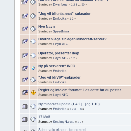
Startet av
Dwarfbear
«
1
2
3
...
50
»
"Jeg vil bli unbannet"-søknader
Startet av
Emilpoika
«
1
2
»
Nye Navn
Startet av
SpeedNinja
Hvordan lage sin egen Minecraft-server?
Startet av
Floyd-ATC
Operator, presenter deg!
Startet av
Lloyd-ATC
«
1
2
»
Ny på serveren? INFO
Startet av
Emilpoika
"Jeg vil bli VIP"-søknader
Startet av
Emilpoika
Regler og info om forumet. Les dette før du poster.
Startet av
Lloyd-ATC
Ny minecraft-update (1.4.2,[...] og 1.10)
Startet av
Emilpoika
«
1
2
3
...
8
»
17 Mai!
Startet av
SmokeyNaruto
«
1
2
»
Schematic eksport forespørsel