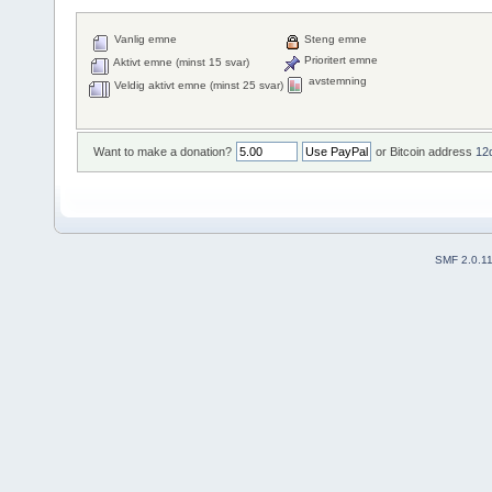
Vanlig emne
Steng emne
Prioritert emne
Aktivt emne (minst 15 svar)
avstemning
Veldig aktivt emne (minst 25 svar)
Want to make a donation?
or Bitcoin address
12
SMF 2.0.1