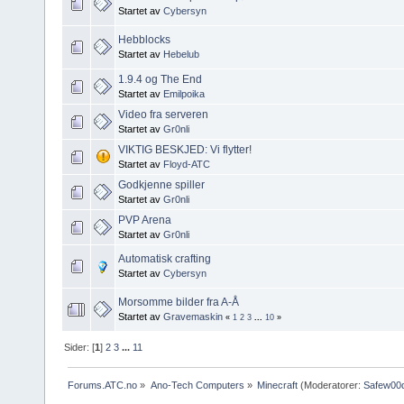
Startet av
Cybersyn
Hebblocks
Startet av
Hebelub
1.9.4 og The End
Startet av
Emilpoika
Video fra serveren
Startet av
Gr0nli
VIKTIG BESKJED: Vi flytter!
Startet av
Floyd-ATC
Godkjenne spiller
Startet av
Gr0nli
PVP Arena
Startet av
Gr0nli
Automatisk crafting
Startet av
Cybersyn
Morsomme bilder fra A-Å
Startet av
Gravemaskin
«
1
2
3
...
10
»
Sider: [
1
]
2
3
...
11
Forums.ATC.no
»
Ano-Tech Computers
»
Minecraft
(Moderatorer:
Safew00