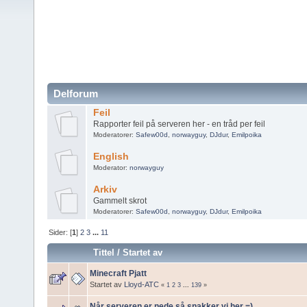
Delforum
Feil
Rapporter feil på serveren her - en tråd per feil
Moderatorer:
Safew00d
,
norwayguy
,
DJdur
,
Emilpoika
English
Moderator:
norwayguy
Arkiv
Gammelt skrot
Moderatorer:
Safew00d
,
norwayguy
,
DJdur
,
Emilpoika
Sider: [
1
]
2
3
...
11
Tittel
/
Startet av
Minecraft Pjatt
Startet av
Lloyd-ATC
«
1
2
3
...
139
»
Når serveren er nede så snakker vi her =)