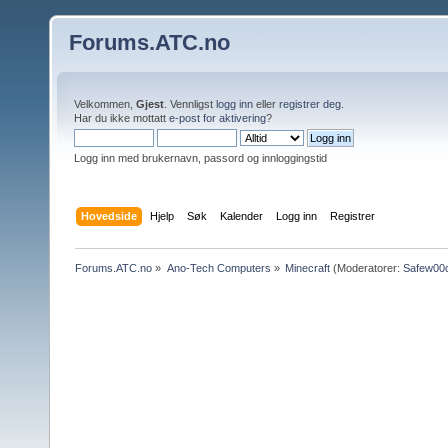
Forums.ATC.no
Velkommen,
Gjest
. Vennligst
logg inn
eller
registrer deg
.
Har du ikke mottatt
e-post for aktivering
?
Logg inn med brukernavn, passord og innloggingstid
Hovedside
Hjelp
Søk
Kalender
Logg inn
Registrer
Forums.ATC.no
»
Ano-Tech Computers
»
Minecraft
(Moderatorer:
Safew00