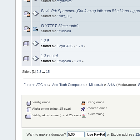
Startet av
reginesval
Bevis På/ Spammers,Griefers og folk som ikke klarer og pr
Startet av
Frozt_96_
FLYTTET: Slette topic's
Startet av
Emilpoika
1.2.5
Startet av
Floyd-ATC
«
1
2
3
»
1.3 er ute!
Startet av
Emilpoika
«
1
2
3
»
Sider: [
1
]
2
3
...
15
Forums.ATC.no
»
Ano-Tech Computers
»
Minecraft
»
Arkiv
(Moderatorer:
Vanlig emne
Steng emne
Prioritert emne
Aktivt emne (minst 15 svar)
avstemning
Veldig aktivt emne (minst 25 svar)
Want to make a donation?
or Bitcoin address
12