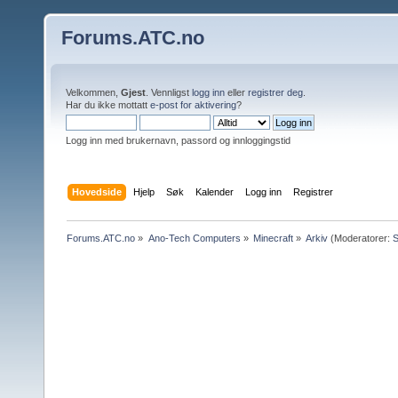
Forums.ATC.no
Velkommen,
Gjest
. Vennligst
logg inn
eller
registrer deg
.
Har du ikke mottatt
e-post for aktivering
?
Logg inn med brukernavn, passord og innloggingstid
Hovedside
Hjelp
Søk
Kalender
Logg inn
Registrer
Forums.ATC.no
»
Ano-Tech Computers
»
Minecraft
»
Arkiv
(Moderatorer: