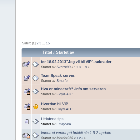
Sider: [
1
]
2
3
...
15
Tittel
/
Startet av
før 18.02.2013"Jeg vil bli VIP"-søknader
Startet av
Sverre99
«
1
2
3
...
9
»
TeamSpeak server.
Startet av
Smurfe
Hva er minecraft? -Info om serveren
Startet av
Floyd-ATC
Hvordan bli VIP
Startet av
Lloyd-ATC
Utdaterte tips
Startet av
Emilpoika
Imens vi venter på bukkit sin 1.5.2-update
Startet av Morder269
«
1
2
3
»