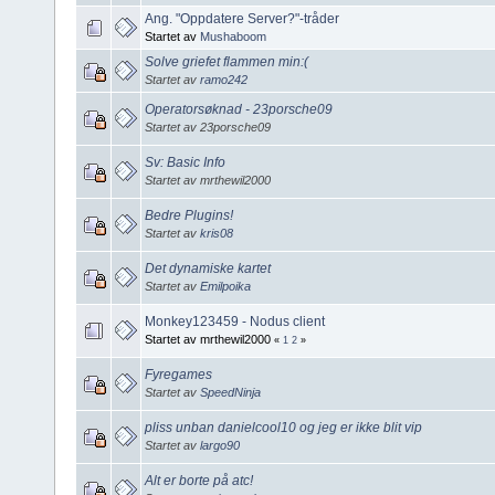
Ang. "Oppdatere Server?"-tråder
Startet av
Mushaboom
Solve griefet flammen min:(
Startet av
ramo242
Operatorsøknad - 23porsche09
Startet av 23porsche09
Sv: Basic Info
Startet av mrthewil2000
Bedre Plugins!
Startet av
kris08
Det dynamiske kartet
Startet av
Emilpoika
Monkey123459 - Nodus client
Startet av mrthewil2000
«
1
2
»
Fyregames
Startet av
SpeedNinja
pliss unban danielcool10 og jeg er ikke blit vip
Startet av
largo90
Alt er borte på atc!