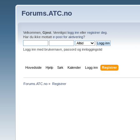
Forums.ATC.no
Velkommen,
Gjest
. Vennligst
logg inn
eller
registrer deg
.
Har du ikke mottatt
e-post for aktivering
?
Logg inn med brukernavn, passord og innloggingstid
Hovedside
Hjelp
Søk
Kalender
Logg inn
Registrer
Forums.ATC.no
»
Registrer