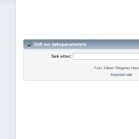
Still inn søkeparametere
Søk etter:
F.eks
Tolkien "Ringenes Herre
Avansert søk