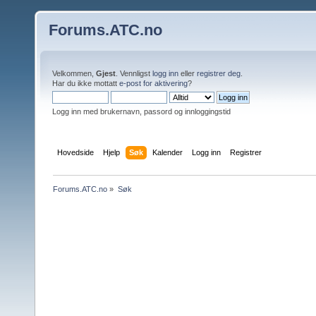
Forums.ATC.no
Velkommen,
Gjest
. Vennligst
logg inn
eller
registrer deg
.
Har du ikke mottatt
e-post for aktivering
?
Logg inn med brukernavn, passord og innloggingstid
Hovedside
Hjelp
Søk
Kalender
Logg inn
Registrer
Forums.ATC.no
»
Søk