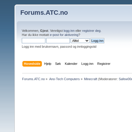
Forums.ATC.no
Velkommen,
Gjest
. Vennligst
logg inn
eller
registrer deg
.
Har du ikke mottatt
e-post for aktivering
?
Logg inn med brukernavn, passord og innloggingstid
Hovedside
Hjelp
Søk
Kalender
Logg inn
Registrer
Forums.ATC.no
»
Ano-Tech Computers
»
Minecraft
(Moderatorer:
Safew00