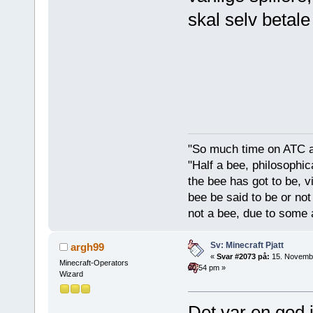
skal selv betale
"So much time on ATC al
"Half a bee, philosophica
the bee has got to be, vi
bee be said to be or not
not a bee, due to some 
Sv: Minecraft Pjatt
argh99
«
Svar #2073 på:
15. Novemb
Minecraft-Operators
20:54 pm »
Wizard
Det var en god 