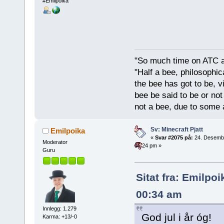
#Emilpoika
"So much time on ATC al
"Half a bee, philosophica
the bee has got to be, vi
bee be said to be or not
not a bee, due to some 
Sv: Minecraft Pjatt
Emilpoika
«
Svar #2075 på:
24. Desemb
Moderator
16:24 pm »
Guru
Sitat fra: Emilpo
00:34 am
Innlegg: 1.279
God jul i år óg!
Karma: +13/-0