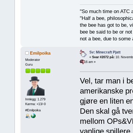
"So much time on ATC al
"Half a bee, philosophica
the bee has got to be, vi
bee be said to be or not
not a bee, due to some 
Sv: Minecraft Pjatt
Emilpoika
«
Svar #2072 på:
10. Novemb
Moderator
11:16 am »
Guru
Vel, tar man i be
amerikanske pre
gjøre en liten 
Innlegg: 1.279
Karma: +13/-0
Den skal gå tve
#Emilpoika
mellom OPs&VIP
vanlige spillere