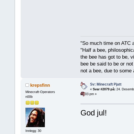
"So much time on ATC al
"Half a bee, philosophica
the bee has got to be, vi
bee be said to be or not
not a bee, due to some 
Sv: Minecraft Pjatt
krepsfinn
«
Svar #2079 på:
24. Desemb
Minecraft-Operators
22:03 pm »
n00b
God jul!
Innlegg: 30