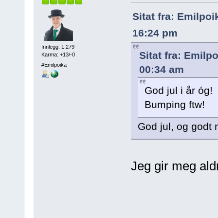
Sitat fra: Emilpo
16:24 pm
Innlegg: 1.279
Sitat fra: Emil
Karma: +13/-0
#Emilpoika
00:34 am
God jul i år óg!
Bumping ftw!
God jul, og godt n
Jeg gir meg aldr