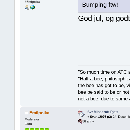
#Emilpoika
Bumping ftw!
God jul, og godt
"So much time on ATC al
"Half a bee, philosophica
the bee has got to be, vi
bee be said to be or not
not a bee, due to some 
Sv: Minecraft Pjatt
Emilpoika
«
Svar #2076 på:
24. Desemb
Moderator
00:56 am »
Guru