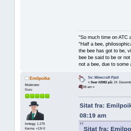
"So much time on ATC al
"Half a bee, philosophica
the bee has got to be, vi
bee be said to be or not
not a bee, due to some 
Sv: Minecraft Pjatt
Emilpoika
«
Svar #2082 på:
24. Desemb
Moderator
09:08 am »
Guru
Sitat fra: Emilpo
08:19 am
Innlegg: 1.279
Sitat fra: Emil
Karma: +13/-0