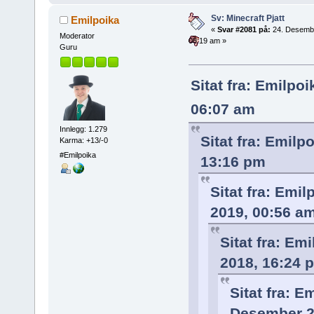
Sv: Minecraft Pjatt
Emilpoika
«
Svar #2081 på:
24. Desemb
Moderator
08:19 am »
Guru
Sitat fra: Emilpo
06:07 am
Innlegg: 1.279
Sitat fra: Emil
Karma: +13/-0
#Emilpoika
13:16 pm
Sitat fra: Emi
2019, 00:56 a
Sitat fra: Em
2018, 16:24 
Sitat fra: E
Desember 2