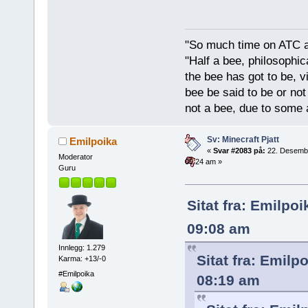
"So much time on ATC al
"Half a bee, philosophica
the bee has got to be, vi
bee be said to be or not
not a bee, due to some 
Sv: Minecraft Pjatt
Emilpoika
«
Svar #2083 på:
22. Desemb
Moderator
09:24 am »
Guru
Sitat fra: Emilpo
09:08 am
Innlegg: 1.279
Sitat fra: Emil
Karma: +13/-0
#Emilpoika
08:19 am