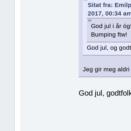
Sitat fra: Emi
2017, 00:34 a
God jul i år óg
Bumping ftw!
God jul, og godt
Jeg gir meg aldri
God jul, godtfol