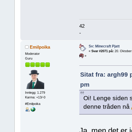
42
-
Sv: Minecraft Pjatt
Emilpoika
«
Svar #2071 på:
20. Oktober
Moderator
pm »
Guru
Sitat fra: argh99
pm
Innlegg: 1.279
Oi! Lenge siden s
Karma: +13/-0
#Emilpoika
denne tråden nå
Ja, men det er j