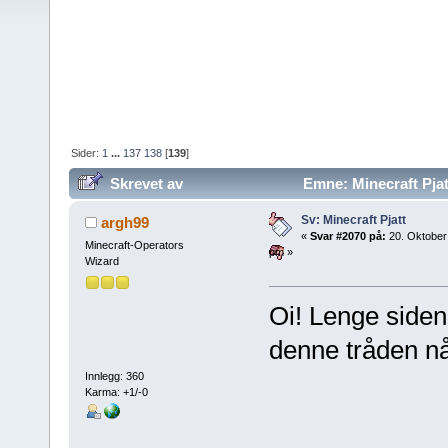
Sider:
1
...
137
138
[
139
]
Skrevet av
Emne: Minecraft Pjat
Sv: Minecraft Pjatt
argh99
«
Svar #2070 på:
20. Oktober
Minecraft-Operators
pm »
Wizard
Oi! Lenge siden 
denne tråden n
Innlegg: 360
Karma: +1/-0