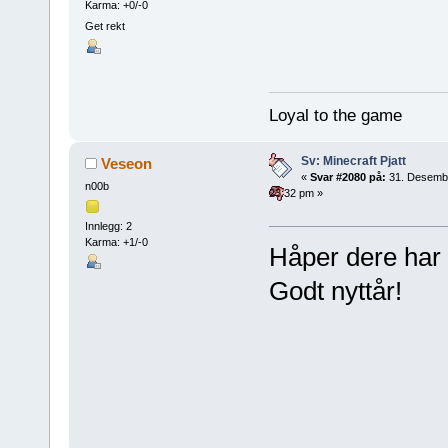
Karma: +0/-0
Get rekt
Loyal to the game
Sv: Minecraft Pjatt
Veseon
«
Svar #2080 på:
31. Desemb
n00b
23:32 pm »
Innlegg: 2
Karma: +1/-0
Håper dere har h
Godt nyttår!