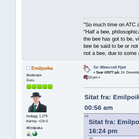
"So much time on ATC al
"Half a bee, philosophica
the bee has got to be, vi
bee be said to be or not
not a bee, due to some 
Sv: Minecraft Pjatt
Emilpoika
«
Svar #2077 på:
24. Desemb
Moderator
13:16 pm »
Guru
Sitat fra: Emilpo
00:56 am
Innlegg: 1.279
Sitat fra: Emil
Karma: +13/-0
#Emilpoika
16:24 pm