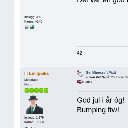
Innlegg: 360
Karma: +1/-0
42
-
Sv: Minecraft Pjatt
Emilpoika
«
Svar #2074 på:
25. Desemb
Moderator
00:34 am »
Guru
God jul i år óg!
Bumping ftw!
Innlegg: 1.279
Karma: +13/-0