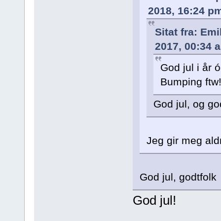
2018, 16:24 p
Sitat fra: Em
2017, 00:34 
God jul i år ó
Bumping ftw
God jul, og god
Jeg gir meg aldr
God jul, godtfolk
God jul!