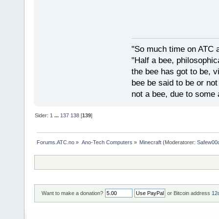
"So much time on ATC al
"Half a bee, philosophica
the bee has got to be, vi
bee be said to be or not
not a bee, due to some 
Sider:
1
...
137
138
[
139
]
Forums.ATC.no
»
Ano-Tech Computers
»
Minecraft
(Moderatorer:
Safew00
Want to make a donation?
or Bitcoin address
12