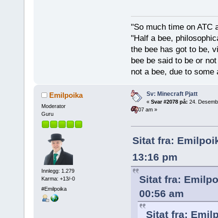
"So much time on ATC al
"Half a bee, philosophica
the bee has got to be, vi
bee be said to be or not
not a bee, due to some 
Sv: Minecraft Pjatt
Emilpoika
«
Svar #2078 på:
24. Desemb
Moderator
06:07 am »
Guru
Sitat fra: Emilpo
13:16 pm
Innlegg: 1.279
Sitat fra: Emil
Karma: +13/-0
#Emilpoika
00:56 am
Sitat fra: Emi