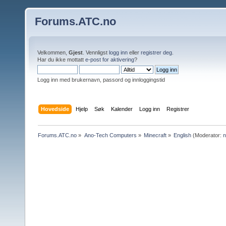
Forums.ATC.no
Velkommen,
Gjest
. Vennligst
logg inn
eller
registrer deg
.
Har du ikke mottatt
e-post for aktivering
?
Logg inn med brukernavn, passord og innloggingstid
Hovedside
Hjelp
Søk
Kalender
Logg inn
Registrer
Forums.ATC.no
»
Ano-Tech Computers
»
Minecraft
»
English
(Moderator: