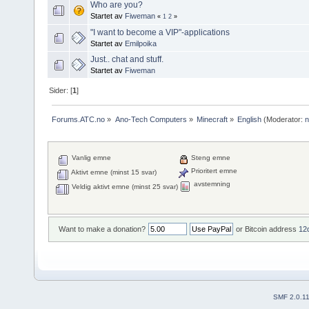
Who are you?
Startet av
Fiweman
«
1
2
»
"I want to become a VIP"-applications
Startet av
Emilpoika
Just.. chat and stuff.
Startet av
Fiweman
Sider: [
1
]
Forums.ATC.no
»
Ano-Tech Computers
»
Minecraft
»
English
(Moderator:
Vanlig emne
Steng emne
Prioritert emne
Aktivt emne (minst 15 svar)
avstemning
Veldig aktivt emne (minst 25 svar)
Want to make a donation?
or Bitcoin address
12
SMF 2.0.1