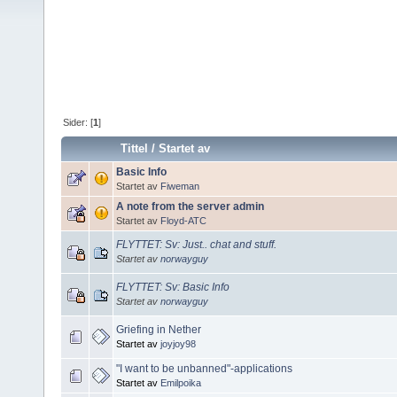
Sider: [
1
]
Tittel
/
Startet av
Basic Info
Startet av
Fiweman
A note from the server admin
Startet av
Floyd-ATC
FLYTTET: Sv: Just.. chat and stuff.
Startet av
norwayguy
FLYTTET: Sv: Basic Info
Startet av
norwayguy
Griefing in Nether
Startet av
joyjoy98
"I want to be unbanned"-applications
Startet av
Emilpoika