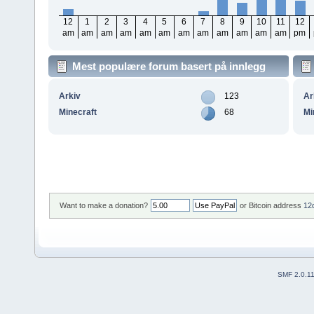
12
1
2
3
4
5
6
7
8
9
10
11
12
am
am
am
am
am
am
am
am
am
am
am
am
pm
Mest populære forum basert på innlegg
Arkiv
123
Ar
Minecraft
68
Mi
Want to make a donation?
or Bitcoin address
12
SMF 2.0.1