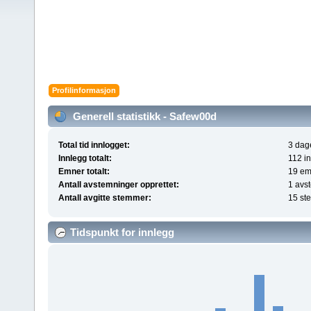
Profilinformasjon
Generell statistikk - Safew00d
Total tid innlogget:
3 dage
Innlegg totalt:
112 i
Emner totalt:
19 em
Antall avstemninger opprettet:
1 avs
Antall avgitte stemmer:
15 st
Tidspunkt for innlegg