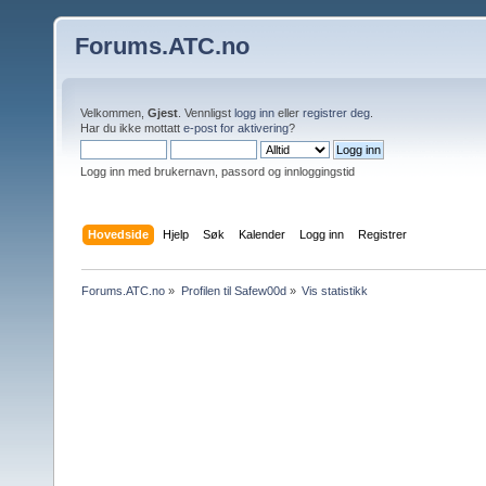
Forums.ATC.no
Velkommen,
Gjest
. Vennligst
logg inn
eller
registrer deg
.
Har du ikke mottatt
e-post for aktivering
?
Logg inn med brukernavn, passord og innloggingstid
Hovedside
Hjelp
Søk
Kalender
Logg inn
Registrer
Forums.ATC.no
»
Profilen til Safew00d
»
Vis statistikk